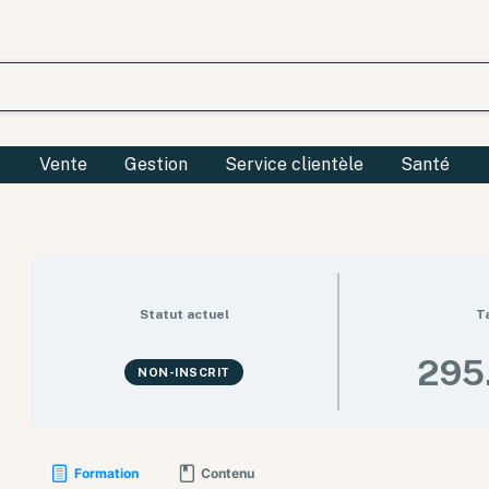
Vente
Gestion
Service clientèle
Santé
Statut actuel
T
295
NON-INSCRIT
Formation
Contenu