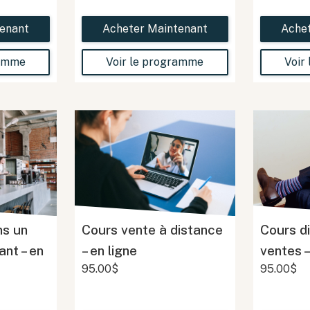
enant
Acheter Maintenant
Ache
ramme
Voir le programme
Voir
ns un
Cours vente à distance
Cours di
ant – en
– en ligne
ventes –
95.00$
95.00$