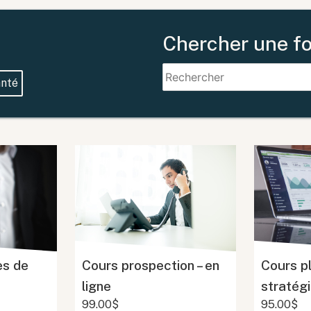
Chercher une f
nté
es de
Cours prospection – en
Cours pl
ligne
stratégi
99.00$
95.00$