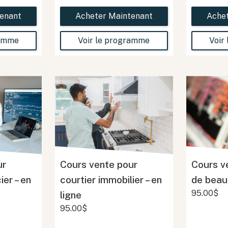
enant
Acheter Maintenant
Ache
ramme
Voir le programme
Voir
ur
Cours vente pour
Cours v
ier – en
courtier immobilier – en
de beaut
95.00$
ligne
95.00$