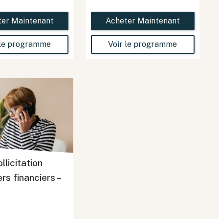
ter Maintenant
Acheter Maintenant
 le programme
Voir le programme
llicitation
ers financiers –