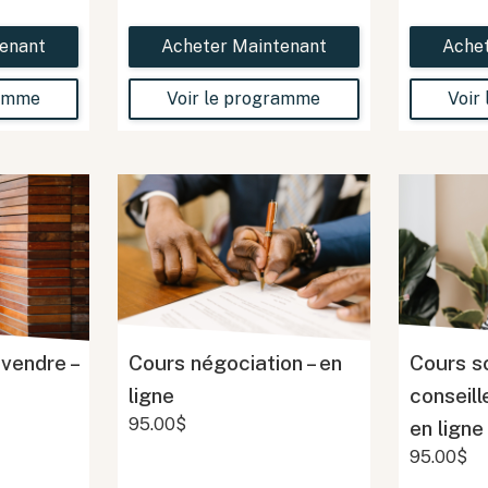
enant
Acheter Maintenant
Ache
ramme
Voir le programme
Voir
 vendre –
Cours négociation – en
Cours so
ligne
conseill
95.00$
en ligne
95.00$