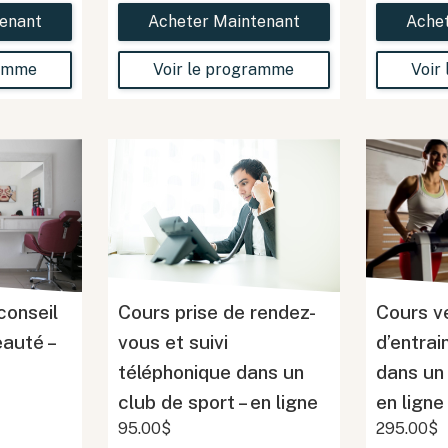
enant
Acheter Maintenant
Ache
ramme
Voir le programme
Voir
conseil
Cours prise de rendez-
Cours v
eauté –
vous et suivi
d’entra
téléphonique dans un
dans un 
club de sport – en ligne
en ligne
95.00$
295.00$